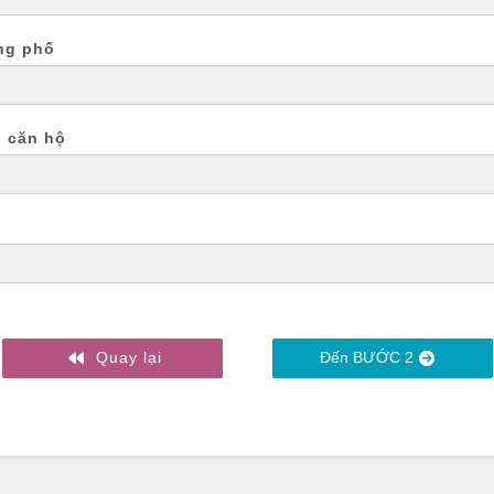
ng phố
, căn hộ
Quay lại
Đến BƯỚC 2